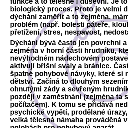
funkce a to tělesné i duševní. Je t
biologický proces. Proto je velmi d
dýchání zaměřit a to zejména, máme
problém (např. bolesti páteře, klou
přetížení, stres, nespavost, nedosta
Dýchání bývá často jen povrchní a
zejména v horní části hrudníku, kt
nevýhodném nádechovém postaven
aktivují břišní svaly a bránice. Ča
špatné pohybové návyky, které si 
dětství. Začíná to dlouhým sezením
ohnutými zády a sevřeným hrudníke
později v zaměstnání (zejména ta 
počítačem). K tomu se přidává ne
psychické vypětí, prodělané úrazy,
velká tělesná námaha prováděná 
polohách pro pohybový aparát.