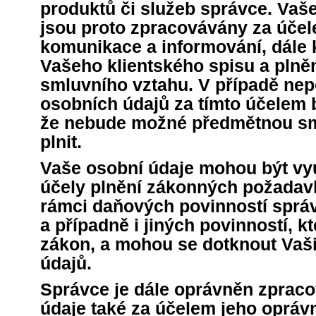
produktů či služeb správce. Vaš
jsou proto zpracovávány za úče
komunikace a informování, dále 
Vašeho klientského spisu a plně
smluvního vztahu. V případě nep
osobních údajů za tímto účelem 
že nebude možné předmětnou sm
plnit.
Vaše osobní údaje mohou být vyu
účely plnění zákonných požadav
rámci daňových povinností správ
a případně i jiných povinností, k
zákon, a mohou se dotknout Vaš
údajů.
Správce je dále oprávněn zprac
údaje také za účelem jeho oprá