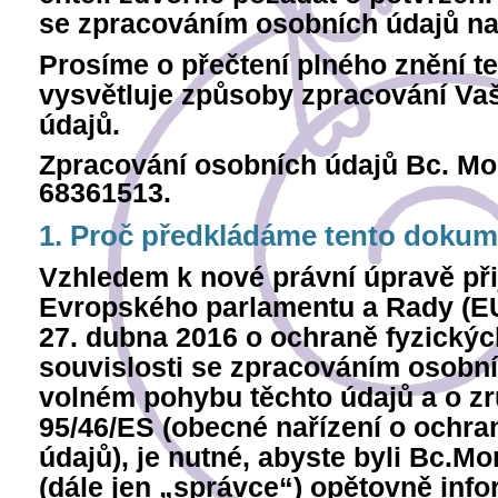
se zpracováním osobních údajů naš
Prosíme o přečtení plného znění te
vysvětluje způsoby zpracování Va
údajů.
Zpracování osobních údajů Bc. Mo
68361513.
1. Proč předkládáme tento doku
Vzhledem k nové právní úpravě při
Evropského parlamentu a Rady (EU
27. dubna 2016 o ochraně fyzickýc
souvislosti se zpracováním osobní
volném pohybu těchto údajů a o z
95/46/ES (obecné nařízení o ochr
údajů), je nutné, abyste byli Bc.
(dále jen „správce“) opětovně inf