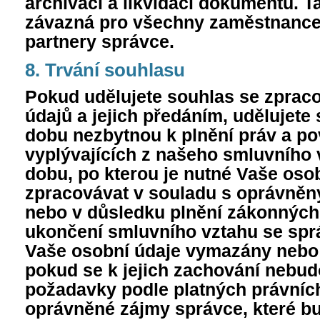
archivaci a likvidaci dokumentů. T
závazná pro všechny zaměstnance
partnery správce.
8. Trvání souhlasu
Pokud udělujete souhlas se zprac
údajů a jejich předáním, udělujete
dobu nezbytnou k plnění práv a po
vyplývajících z našeho smluvního v
dobu, po kterou je nutné Vaše oso
zpracovávat v souladu s oprávněn
nebo v důsledku plnění zákonných
ukončení smluvního vztahu se sp
Vaše osobní údaje vymazány nebo
pokud se k jejich zachování nebud
požadavky podle platných právníc
oprávněné zájmy správce, které b