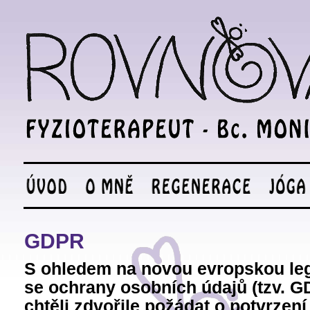
GDPR
S ohledem na novou evropskou legi
se ochrany osobních údajů (tzv. 
chtěli zdvořile požádat o potvrzen